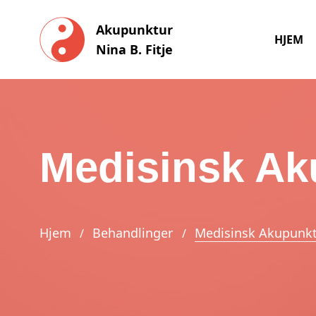
Akupunktur
HJEM
Nina B. Fitje
Medisinsk Ak
Hjem
Behandlinger
Medisinsk Akupunk
/
/